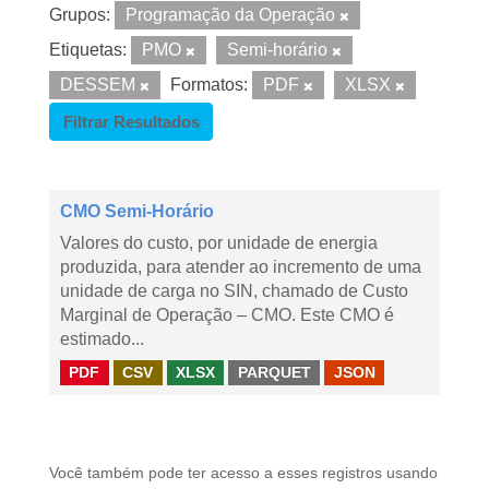
Grupos:
Programação da Operação
Etiquetas:
PMO
Semi-horário
DESSEM
Formatos:
PDF
XLSX
Filtrar Resultados
CMO Semi-Horário
Valores do custo, por unidade de energia
produzida, para atender ao incremento de uma
unidade de carga no SIN, chamado de Custo
Marginal de Operação – CMO. Este CMO é
estimado...
PDF
CSV
XLSX
PARQUET
JSON
Você também pode ter acesso a esses registros usando