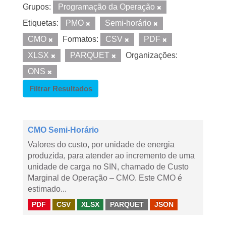
Grupos:
Programação da Operação
Etiquetas:
PMO
Semi-horário
CMO
Formatos:
CSV
PDF
XLSX
PARQUET
Organizações:
ONS
Filtrar Resultados
CMO Semi-Horário
Valores do custo, por unidade de energia
produzida, para atender ao incremento de uma
unidade de carga no SIN, chamado de Custo
Marginal de Operação – CMO. Este CMO é
estimado...
PDF
CSV
XLSX
PARQUET
JSON