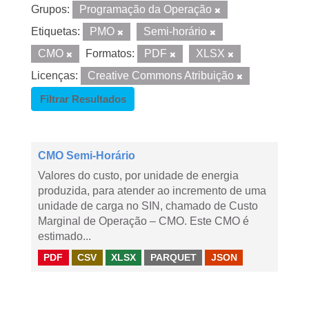
Grupos:
Programação da Operação
Etiquetas:
PMO
Semi-horário
CMO
Formatos:
PDF
XLSX
Licenças:
Creative Commons Atribuição
Filtrar Resultados
CMO Semi-Horário
Valores do custo, por unidade de energia
produzida, para atender ao incremento de uma
unidade de carga no SIN, chamado de Custo
Marginal de Operação – CMO. Este CMO é
estimado...
PDF
CSV
XLSX
PARQUET
JSON