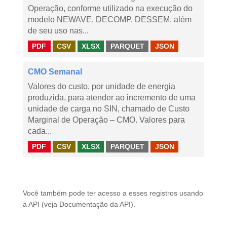
Operação, conforme utilizado na execução do
modelo NEWAVE, DECOMP, DESSEM, além
de seu uso nas...
PDF
CSV
XLSX
PARQUET
JSON
CMO Semanal
Valores do custo, por unidade de energia
produzida, para atender ao incremento de uma
unidade de carga no SIN, chamado de Custo
Marginal de Operação – CMO. Valores para
cada...
PDF
CSV
XLSX
PARQUET
JSON
Você também pode ter acesso a esses registros usando
a
API
(veja
Documentação da API
).