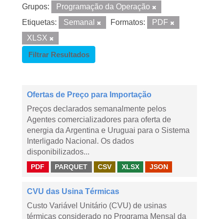
Grupos:
Programação da Operação
Etiquetas:
Semanal
Formatos:
PDF
XLSX
Filtrar Resultados
Ofertas de Preço para Importação
Preços declarados semanalmente pelos
Agentes comercializadores para oferta de
energia da Argentina e Uruguai para o Sistema
Interligado Nacional. Os dados
disponibilizados...
PDF
PARQUET
CSV
XLSX
JSON
CVU das Usina Térmicas
Custo Variável Unitário (CVU) de usinas
térmicas considerado no Programa Mensal da