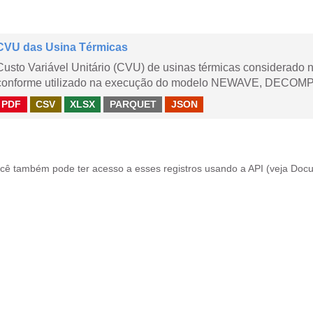
CVU das Usina Térmicas
Custo Variável Unitário (CVU) de usinas térmicas considerado
conforme utilizado na execução do modelo NEWAVE, DECOMP,
PDF
CSV
XLSX
PARQUET
JSON
cê também pode ter acesso a esses registros usando a
API
(veja
Docu