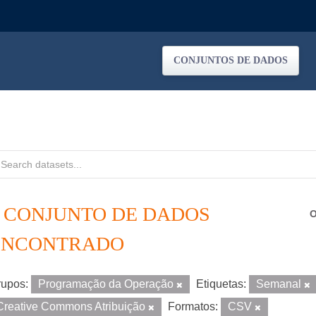
CONJUNTOS DE DADOS
1 CONJUNTO DE DADOS
O
ENCONTRADO
upos:
Programação da Operação
Etiquetas:
Semanal
Creative Commons Atribuição
Formatos:
CSV