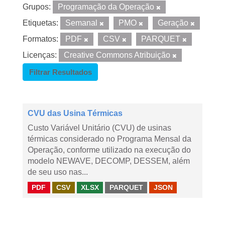
Grupos:
Programação da Operação
Etiquetas:
Semanal
PMO
Geração
Formatos:
PDF
CSV
PARQUET
Licenças:
Creative Commons Atribuição
Filtrar Resultados
CVU das Usina Térmicas
Custo Variável Unitário (CVU) de usinas
térmicas considerado no Programa Mensal da
Operação, conforme utilizado na execução do
modelo NEWAVE, DECOMP, DESSEM, além
de seu uso nas...
PDF
CSV
XLSX
PARQUET
JSON