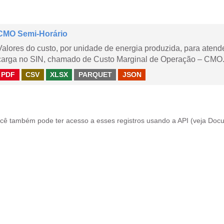
CMO Semi-Horário
Valores do custo, por unidade de energia produzida, para aten
carga no SIN, chamado de Custo Marginal de Operação – CMO.
PDF
CSV
XLSX
PARQUET
JSON
cê também pode ter acesso a esses registros usando a
API
(veja
Docu