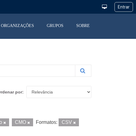
ORGANIZAÇÕES
GRUPOS
SOBRE
rdenar por
io
CMO
Formatos:
CSV