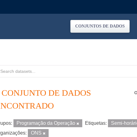
CONJUNTOS DE DADOS
1 CONJUNTO DE DADOS
O
ENCONTRADO
upos:
Programação da Operação
Etiquetas:
Semi-horár
ganizações:
ONS