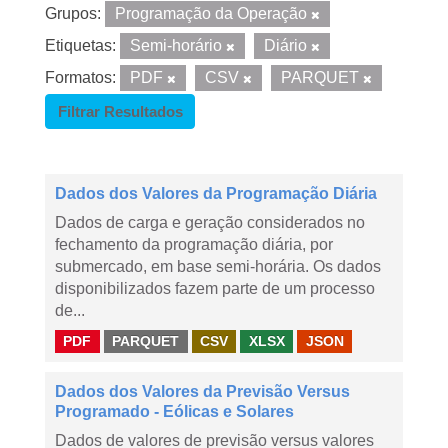
Grupos:
Programação da Operação
Etiquetas:
Semi-horário
Diário
Formatos:
PDF
CSV
PARQUET
Filtrar Resultados
Dados dos Valores da Programação Diária
Dados de carga e geração considerados no
fechamento da programação diária, por
submercado, em base semi-horária. Os dados
disponibilizados fazem parte de um processo
de...
PDF
PARQUET
CSV
XLSX
JSON
Dados dos Valores da Previsão Versus
Programado - Eólicas e Solares
Dados de valores de previsão versus valores