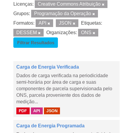
Licenças:
Creative Commons Atribuição
Grupos:
Programação da Operação
Formatos:
API
JSON
Etiquetas:
DESSEM
Organizações:
ONS
Filtrar Resultados
Carga de Energia Verificada
Dados de carga verificada na periodicidade
semi-horária por área de carga e suas
componentes de parcela supervisionada pelo
ONS, parcela proveniente dos dados de
medição...
PDF
API
JSON
Carga de Energia Programada