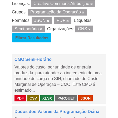
Licenças:
Creative Commons Atribuição
Grupos:
Programação da Operação
Formatos:
JSON
PDF
Etiquetas:
Semi-horário
Organizações:
ONS
Filtrar Resultados
CMO Semi-Horário
Valores do custo, por unidade de energia
produzida, para atender ao incremento de uma
unidade de carga no SIN, chamado de Custo
Marginal de Operação – CMO. Este CMO é
estimado...
PDF
CSV
XLSX
PARQUET
JSON
Dados dos Valores da Programação Diária