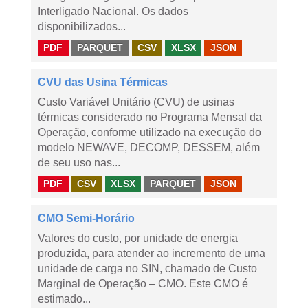
Interligado Nacional. Os dados
disponibilizados...
PDF
PARQUET
CSV
XLSX
JSON
CVU das Usina Térmicas
Custo Variável Unitário (CVU) de usinas
térmicas considerado no Programa Mensal da
Operação, conforme utilizado na execução do
modelo NEWAVE, DECOMP, DESSEM, além
de seu uso nas...
PDF
CSV
XLSX
PARQUET
JSON
CMO Semi-Horário
Valores do custo, por unidade de energia
produzida, para atender ao incremento de uma
unidade de carga no SIN, chamado de Custo
Marginal de Operação – CMO. Este CMO é
estimado...