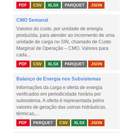
PDF
CSV
XLSX
PARQUET
JSON
CMO Semanal
Valores do custo, por unidade de energia
produzida, para atender ao incremento de uma
unidade de carga no SIN, chamado de Custo
Marginal de Operação – CMO. Valores para
cada...
PDF
CSV
XLSX
PARQUET
JSON
Balanço de Energia nos Subsistemas
Informações da carga e oferta de energia
verificados em periodicidade horária por
subsistema. A oferta é representada pelos
valores de geração das usinas hidráulicas,
térmicas,...
PDF
PARQUET
CSV
XLSX
JSON