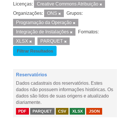
Licenças:
Creative Commons Atribuição
Organizações:
ONS
Grupos:
Programação da Operação
Integração de Instalações
Formatos:
XLSX
PARQUET
Filtrar Resultados
Reservatórios
Dados cadastrais dos reservatórios. Estes
dados não possuem informações históricas. Os
dados são lidos de suas origens e atualizado
diariamente.
PDF
PARQUET
CSV
XLSX
JSON