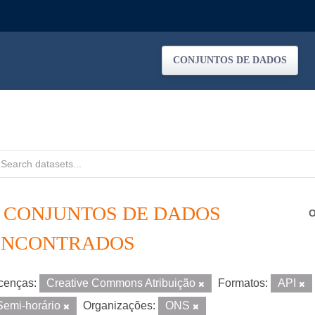
CONJUNTOS DE DADOS
2 CONJUNTOS DE DADOS
O
ENCONTRADOS
cenças:
Creative Commons Atribuição
Formatos:
API
Semi-horário
Organizações:
ONS