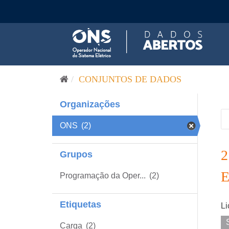
Pular para o conteúdo
CONJUNTOS DE DADOS
Organizações
ONS
(2)
Grupos
Programação da Oper...
(2)
Etiquetas
Li
Carga
(2)