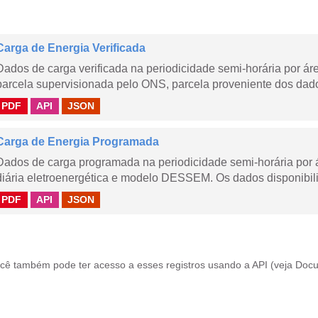
Carga de Energia Verificada
Dados de carga verificada na periodicidade semi-horária por á
parcela supervisionada pelo ONS, parcela proveniente dos dad
PDF
API
JSON
Carga de Energia Programada
Dados de carga programada na periodicidade semi-horária por 
diária eletroenergética e modelo DESSEM. Os dados disponibili
PDF
API
JSON
cê também pode ter acesso a esses registros usando a
API
(veja
Docu