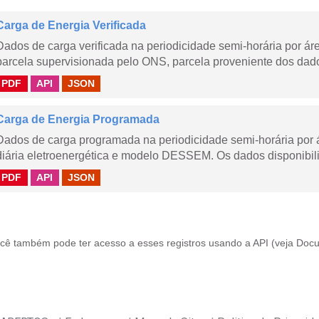
Carga de Energia Verificada
Dados de carga verificada na periodicidade semi-horária por á
parcela supervisionada pelo ONS, parcela proveniente dos dad
PDF
API
JSON
Carga de Energia Programada
Dados de carga programada na periodicidade semi-horária por 
diária eletroenergética e modelo DESSEM. Os dados disponibili
PDF
API
JSON
cê também pode ter acesso a esses registros usando a
API
(veja
Docu