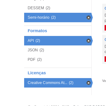
DESSEM
(2)
Semi-horário
(2)
Formatos
API
(2)
JSON
(2)
PDF
(2)
Licenças
Vo
Creative Commons At...
(2)