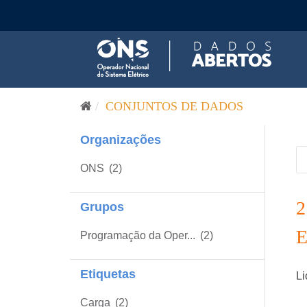
Pular para o conteúdo
CONJUNTOS DE DADOS
Organizações
ONS
(2)
Grupos
Programação da Oper...
(2)
Etiquetas
Li
Carga
(2)