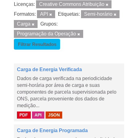
Licenças:
Creative Commons Atribuição
Formatos:
API
Etiquetas:
Semi-horário
Carga
Grupos:
Programação da Operação
Filtrar Resultados
Carga de Energia Verificada
Dados de carga verificada na periodicidade
semi-horária por área de carga e suas
componentes de parcela supervisionada pelo
ONS, parcela proveniente dos dados de
medição...
PDF
API
JSON
Carga de Energia Programada