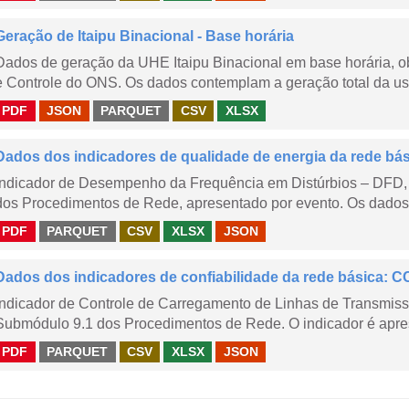
Geração de Itaipu Binacional - Base horária
Dados de geração da UHE Itaipu Binacional em base horária, ob
e Controle do ONS. Os dados contemplam a geração total da usi
PDF
JSON
PARQUET
CSV
XLSX
Dados dos indicadores de qualidade de energia da rede bá
Indicador de Desempenho da Frequência em Distúrbios – DFD,
dos Procedimentos de Rede, apresentado por evento. Os dados d
PDF
PARQUET
CSV
XLSX
JSON
Dados dos indicadores de confiabilidade da rede básica: CC
Indicador de Controle de Carregamento de Linhas de Transmis
Submódulo 9.1 dos Procedimentos de Rede. O indicador é apre
PDF
PARQUET
CSV
XLSX
JSON