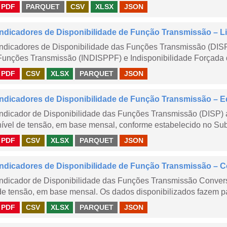
PDF
PARQUET
CSV
XLSX
JSON
Indicadores de Disponibilidade de Função Transmissão – Li
Indicadores de Disponibilidade das Funções Transmissão (DISP
Funções Transmissão (INDISPPF) e Indisponibilidade Forçada 
PDF
CSV
XLSX
PARQUET
JSON
Indicadores de Disponibilidade de Função Transmissão – E
Indicador de Disponibilidade das Funções Transmissão (DISP) 
nível de tensão, em base mensal, conforme estabelecido no Sub
PDF
CSV
XLSX
PARQUET
JSON
Indicadores de Disponibilidade de Função Transmissão – 
Indicador de Disponibilidade das Funções Transmissão Conver
de tensão, em base mensal. Os dados disponibilizados fazem pa
PDF
CSV
XLSX
PARQUET
JSON