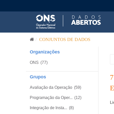
Pular para o conteúdo
CONJUNTOS DE DADOS
Organizações
ONS
(77)
Grupos
Avaliação da Operação
(59)
Programação da Oper...
(12)
Li
Integração de Insta...
(8)