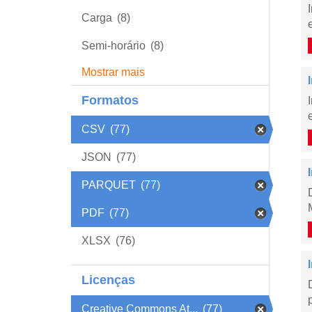
Carga
(8)
Semi-horário
(8)
Mostrar mais
Formatos
CSV
(77)
JSON
(77)
PARQUET
(77)
PDF
(77)
XLSX
(76)
Licenças
Creative Commons At...
(77)