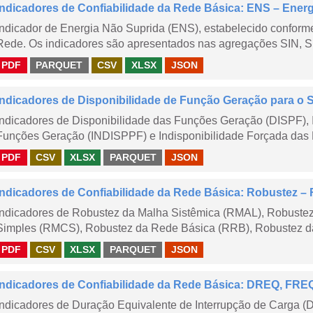
Indicadores de Confiabilidade da Rede Básica: ENS – Ener
Indicador de Energia Não Suprida (ENS), estabelecido confor
Rede. Os indicadores são apresentados nas agregações SIN, S
PDF
PARQUET
CSV
XLSX
JSON
Indicadores de Disponibilidade de Função Geração para o 
Indicadores de Disponibilidade das Funções Geração (DISPF), 
Funções Geração (INDISPPF) e Indisponibilidade Forçada das 
PDF
CSV
XLSX
PARQUET
JSON
Indicadores de Confiabilidade da Rede Básica: Robustez
Indicadores de Robustez da Malha Sistêmica (RMAL), Robustez
Simples (RMCS), Robustez da Rede Básica (RRB), Robustez da
PDF
CSV
XLSX
PARQUET
JSON
Indicadores de Confiabilidade da Rede Básica: DREQ, FRE
Indicadores de Duração Equivalente de Interrupção de Carga (