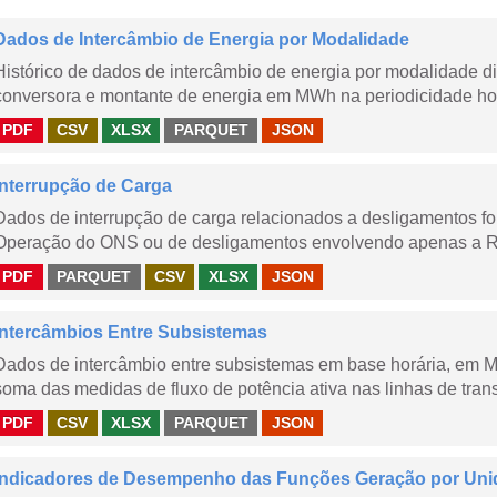
Dados de Intercâmbio de Energia por Modalidade
Histórico de dados de intercâmbio de energia por modalidade di
conversora e montante de energia em MWh na periodicidade hor
PDF
CSV
XLSX
PARQUET
JSON
Interrupção de Carga
Dados de interrupção de carga relacionados a desligamentos 
Operação do ONS ou de desligamentos envolvendo apenas a Red
PDF
PARQUET
CSV
XLSX
JSON
Intercâmbios Entre Subsistemas
Dados de intercâmbio entre subsistemas em base horária, em
soma das medidas de fluxo de potência ativa nas linhas de trans
PDF
CSV
XLSX
PARQUET
JSON
Indicadores de Desempenho das Funções Geração por Uni