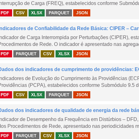
Interrupção de Carga (FREQ), estabelecidos conforme Submódu
PDF
CSV
XLSX
PARQUET
JSON
Indicadores de Confiabilidade da Rede Básica: CIPER – Carg
Indicador de Carga Interrompida por Perturbações (CIPER), es
Procedimentos de Rede. O indicador é apresentado nas agregaç
PDF
PARQUET
CSV
XLSX
JSON
Dados dos indicadores de cumprimento de providências:
Indicadores de Evolução do Cumprimento às Providências (EC
Providências (PCPA), estabelecidos conforme Submódulo 9.5 d
PDF
CSV
XLSX
PARQUET
JSON
Dados dos indicadores de qualidade de energia da rede bá
Indicador de Desempenho da Frequência em Distúrbios – DFD,
dos Procedimentos de Rede, apresentado nas periodicidades me
PDF
PARQUET
CSV
XLSX
JSON