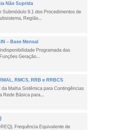
gia Não Suprida
me Submódulo 9.1 dos Procedimentos de
ubsistema, Região...
SIN – Base Mensal
Indisponibilidade Programada das
Funções Geração...
 – RMAL, RMCS, RRB e RRBCS
 da Malha Sistêmica para Contingências
 Rede Básica para...
Q
DREQ), Frequência Equivalente de