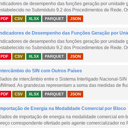
Indicadores de desempenho das funções geração por unidade 
estabelecido no Submódulo 9.2 dos Procedimentos de Rede. Os 
PDF
CSV
XLSX
PARQUET
JSON
Indicadores de Desempenho das Funções Geração por Unid
Indicadores de desempenho das funções geração por unidade 
estabelecido no Submódulo 9.2 dos Procedimentos de Rede. Os 
PDF
CSV
XLSX
PARQUET
JSON
Intercâmbio do SIN com Outros Países
Dados de intercâmbio entre o Sistema Interligado Nacional-SIN
MWmed. As grandezas representam a soma das medidas de fluxo 
PDF
CSV
XLSX
PARQUET
JSON
Importação de Energia na Modalidade Comercial por Bloco
Dados de importação de energia na modalidade comercial em b
preço correspondente ofertado pelo agente comercializador no 