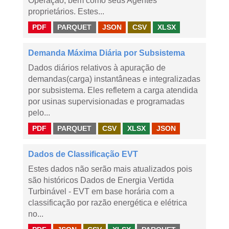
Operação, bem como seus Agentes
proprietários. Estes...
PDF
PARQUET
JSON
CSV
XLSX
Demanda Máxima Diária por Subsistema
Dados diários relativos à apuração de
demandas(carga) instantâneas e integralizadas
por subsistema. Eles refletem a carga atendida
por usinas supervisionadas e programadas
pelo...
PDF
PARQUET
CSV
XLSX
JSON
Dados de Classificação EVT
Estes dados não serão mais atualizados pois
são históricos Dados de Energia Vertida
Turbinável - EVT em base horária com a
classificação por razão energética e elétrica
no...