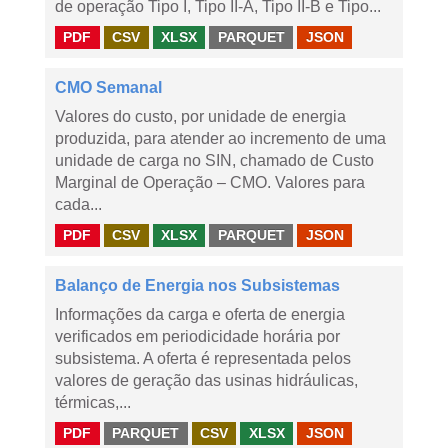
de operação Tipo I, Tipo II-A, Tipo II-B e Tipo...
PDF
CSV
XLSX
PARQUET
JSON
CMO Semanal
Valores do custo, por unidade de energia
produzida, para atender ao incremento de uma
unidade de carga no SIN, chamado de Custo
Marginal de Operação – CMO. Valores para
cada...
PDF
CSV
XLSX
PARQUET
JSON
Balanço de Energia nos Subsistemas
Informações da carga e oferta de energia
verificados em periodicidade horária por
subsistema. A oferta é representada pelos
valores de geração das usinas hidráulicas,
térmicas,...
PDF
PARQUET
CSV
XLSX
JSON