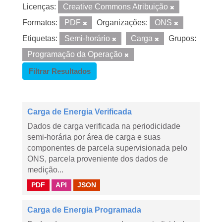
Licenças:
Creative Commons Atribuição
Formatos:
PDF
Organizações:
ONS
Etiquetas:
Semi-horário
Carga
Grupos:
Programação da Operação
Filtrar Resultados
Carga de Energia Verificada
Dados de carga verificada na periodicidade
semi-horária por área de carga e suas
componentes de parcela supervisionada pelo
ONS, parcela proveniente dos dados de
medição...
PDF
API
JSON
Carga de Energia Programada