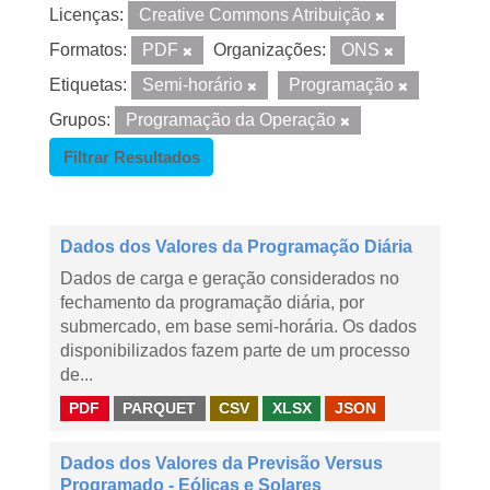
Licenças:
Creative Commons Atribuição
Formatos:
PDF
Organizações:
ONS
Etiquetas:
Semi-horário
Programação
Grupos:
Programação da Operação
Filtrar Resultados
Dados dos Valores da Programação Diária
Dados de carga e geração considerados no
fechamento da programação diária, por
submercado, em base semi-horária. Os dados
disponibilizados fazem parte de um processo
de...
PDF
PARQUET
CSV
XLSX
JSON
Dados dos Valores da Previsão Versus
Programado - Eólicas e Solares