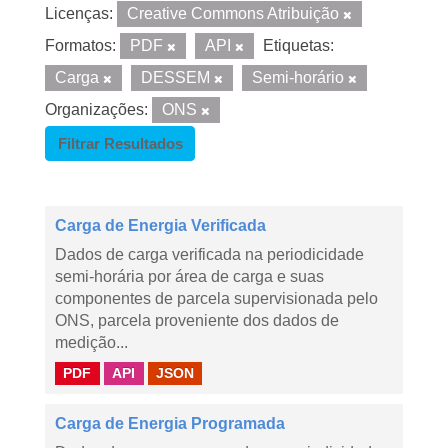
Licenças:
Creative Commons Atribuição
Formatos:
PDF
API
Etiquetas:
Carga
DESSEM
Semi-horário
Organizações:
ONS
Filtrar Resultados
Carga de Energia Verificada
Dados de carga verificada na periodicidade
semi-horária por área de carga e suas
componentes de parcela supervisionada pelo
ONS, parcela proveniente dos dados de
medição...
PDF
API
JSON
Carga de Energia Programada