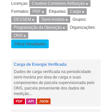
Licenças:
Creative Commons Atribuição
Formatos:
PDF
Etiquetas:
Carga
DESSEM
Semi-horário
Grupos:
Programação da Operação
Organizações:
ONS
Filtrar Resultados
Carga de Energia Verificada
Dados de carga verificada na periodicidade
semi-horária por área de carga e suas
componentes de parcela supervisionada pelo
ONS, parcela proveniente dos dados de
medição...
PDF
API
JSON