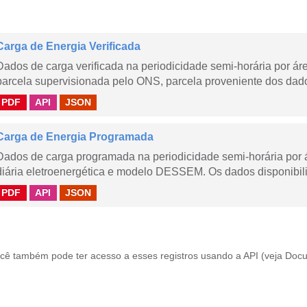
Carga de Energia Verificada
Dados de carga verificada na periodicidade semi-horária por á
parcela supervisionada pelo ONS, parcela proveniente dos dad
PDF
API
JSON
Carga de Energia Programada
Dados de carga programada na periodicidade semi-horária por 
diária eletroenergética e modelo DESSEM. Os dados disponibili
PDF
API
JSON
cê também pode ter acesso a esses registros usando a
API
(veja
Docu