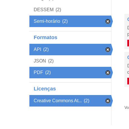
DESSEM
(2)
Semi-horário
(2)
Formatos
API
(2)
JSON
(2)
PDF
(2)
Licenças
Creative Commons At...
(2)
Vo