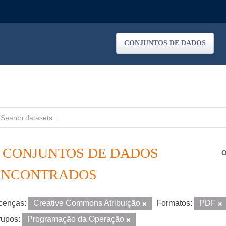
CONJUNTOS DE DADOS
2 CONJUNTOS DE DADOS
O
ENCONTRADOS
cenças:
Creative Commons Atribuição
Formatos:
PDF
upos:
Programação da Operação