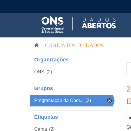
Pular para o conteúdo
CONJUNTOS DE DADOS
Organizações
ONS
(2)
Grupos
Programação da Oper...
(2)
Etiquetas
Li
Gr
Carga
(2)