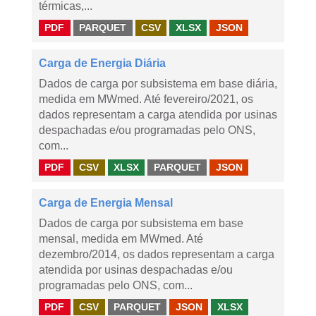
térmicas,...
PDF
PARQUET
CSV
XLSX
JSON
Carga de Energia Diária
Dados de carga por subsistema em base diária,
medida em MWmed. Até fevereiro/2021, os
dados representam a carga atendida por usinas
despachadas e/ou programadas pelo ONS,
com...
PDF
CSV
XLSX
PARQUET
JSON
Carga de Energia Mensal
Dados de carga por subsistema em base
mensal, medida em MWmed. Até
dezembro/2014, os dados representam a carga
atendida por usinas despachadas e/ou
programadas pelo ONS, com...
PDF
CSV
PARQUET
JSON
XLSX