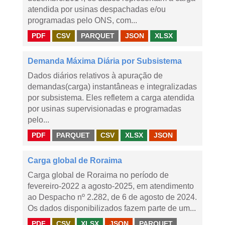
atendida por usinas despachadas e/ou
programadas pelo ONS, com...
PDF
CSV
PARQUET
JSON
XLSX
Demanda Máxima Diária por Subsistema
Dados diários relativos à apuração de
demandas(carga) instantâneas e integralizadas
por subsistema. Eles refletem a carga atendida
por usinas supervisionadas e programadas
pelo...
PDF
PARQUET
CSV
XLSX
JSON
Carga global de Roraima
Carga global de Roraima no período de
fevereiro-2022 a agosto-2025, em atendimento
ao Despacho nº 2.282, de 6 de agosto de 2024.
Os dados disponibilizados fazem parte de um...
PDF
CSV
XLSX
JSON
PARQUET