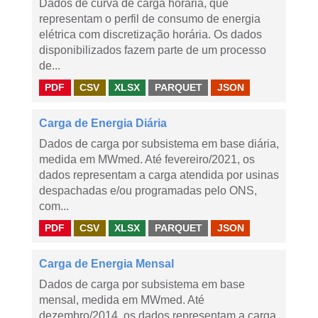
Dados de curva de carga horária, que
representam o perfil de consumo de energia
elétrica com discretização horária. Os dados
disponibilizados fazem parte de um processo
de...
PDF
CSV
XLSX
PARQUET
JSON
Carga de Energia Diária
Dados de carga por subsistema em base diária,
medida em MWmed. Até fevereiro/2021, os
dados representam a carga atendida por usinas
despachadas e/ou programadas pelo ONS,
com...
PDF
CSV
XLSX
PARQUET
JSON
Carga de Energia Mensal
Dados de carga por subsistema em base
mensal, medida em MWmed. Até
dezembro/2014, os dados representam a carga