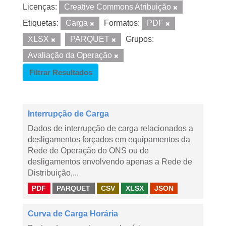
Licenças:
Creative Commons Atribuição
Etiquetas:
Carga
Formatos:
PDF
XLSX
PARQUET
Grupos:
Avaliação da Operação
Filtrar Resultados
Interrupção de Carga
Dados de interrupção de carga relacionados a
desligamentos forçados em equipamentos da
Rede de Operação do ONS ou de
desligamentos envolvendo apenas a Rede de
Distribuição,...
PDF
PARQUET
CSV
XLSX
JSON
Curva de Carga Horária