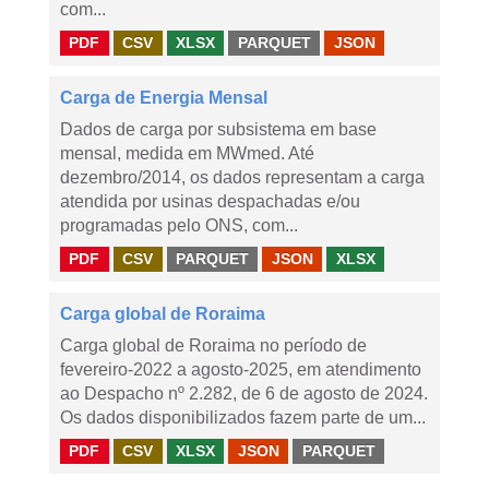
com...
PDF
CSV
XLSX
PARQUET
JSON
Carga de Energia Mensal
Dados de carga por subsistema em base
mensal, medida em MWmed. Até
dezembro/2014, os dados representam a carga
atendida por usinas despachadas e/ou
programadas pelo ONS, com...
PDF
CSV
PARQUET
JSON
XLSX
Carga global de Roraima
Carga global de Roraima no período de
fevereiro-2022 a agosto-2025, em atendimento
ao Despacho nº 2.282, de 6 de agosto de 2024.
Os dados disponibilizados fazem parte de um...
PDF
CSV
XLSX
JSON
PARQUET