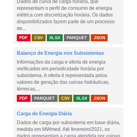
Dados de curva de carga horária, que
representam o perfil de consumo de energia
elétrica com discretização horária. Os dados
disponibilizados fazem parte de um processo
de...
PDF
CSV
XLSX
PARQUET
JSON
Balanço de Energia nos Subsistemas
Informações da carga e oferta de energia
verificados em periodicidade horária por
subsistema. A oferta é representada pelos
valores de geração das usinas hidráulicas,
térmicas,...
PDF
PARQUET
CSV
XLSX
JSON
Carga de Energia Diária
Dados de carga por subsistema em base diária,
medida em MWmed. Até fevereiro/2021, os
dados representam a carga atendida por usinas