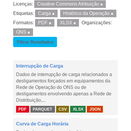
Licenças:
Creative Commons Atribuição
Etiquetas:
Carga
Histórico da Operação
Formatos:
PDF
XLSX
Organizações:
ONS
Filtrar Resultados
Interrupção de Carga
Dados de interrupção de carga relacionados a
desligamentos forçados em equipamentos da
Rede de Operação do ONS ou de
desligamentos envolvendo apenas a Rede de
Distribuição,...
PDF
PARQUET
CSV
XLSX
JSON
Curva de Carga Horária