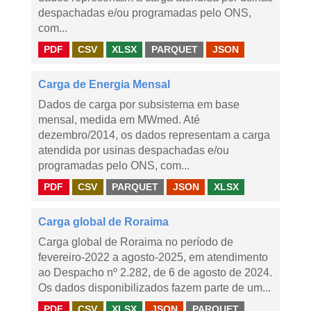
despachadas e/ou programadas pelo ONS,
com...
PDF
CSV
XLSX
PARQUET
JSON
Carga de Energia Mensal
Dados de carga por subsistema em base
mensal, medida em MWmed. Até
dezembro/2014, os dados representam a carga
atendida por usinas despachadas e/ou
programadas pelo ONS, com...
PDF
CSV
PARQUET
JSON
XLSX
Carga global de Roraima
Carga global de Roraima no período de
fevereiro-2022 a agosto-2025, em atendimento
ao Despacho nº 2.282, de 6 de agosto de 2024.
Os dados disponibilizados fazem parte de um...
PDF
CSV
XLSX
JSON
PARQUET