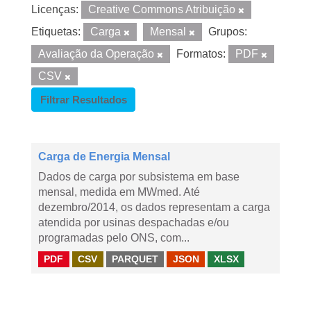
Licenças:
Creative Commons Atribuição
Etiquetas:
Carga
Mensal
Grupos:
Avaliação da Operação
Formatos:
PDF
CSV
Filtrar Resultados
Carga de Energia Mensal
Dados de carga por subsistema em base
mensal, medida em MWmed. Até
dezembro/2014, os dados representam a carga
atendida por usinas despachadas e/ou
programadas pelo ONS, com...
PDF
CSV
PARQUET
JSON
XLSX