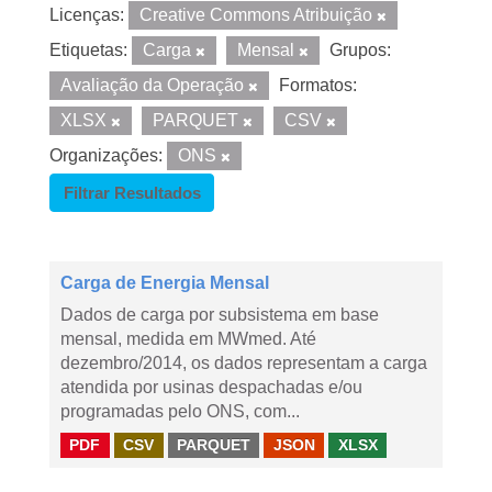
Licenças:
Creative Commons Atribuição
Etiquetas:
Carga
Mensal
Grupos:
Avaliação da Operação
Formatos:
XLSX
PARQUET
CSV
Organizações:
ONS
Filtrar Resultados
Carga de Energia Mensal
Dados de carga por subsistema em base
mensal, medida em MWmed. Até
dezembro/2014, os dados representam a carga
atendida por usinas despachadas e/ou
programadas pelo ONS, com...
PDF
CSV
PARQUET
JSON
XLSX