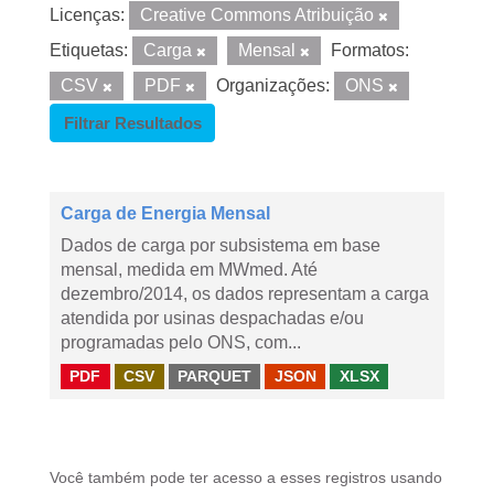
Licenças:
Creative Commons Atribuição
Etiquetas:
Carga
Mensal
Formatos:
CSV
PDF
Organizações:
ONS
Filtrar Resultados
Carga de Energia Mensal
Dados de carga por subsistema em base
mensal, medida em MWmed. Até
dezembro/2014, os dados representam a carga
atendida por usinas despachadas e/ou
programadas pelo ONS, com...
PDF
CSV
PARQUET
JSON
XLSX
Você também pode ter acesso a esses registros usando