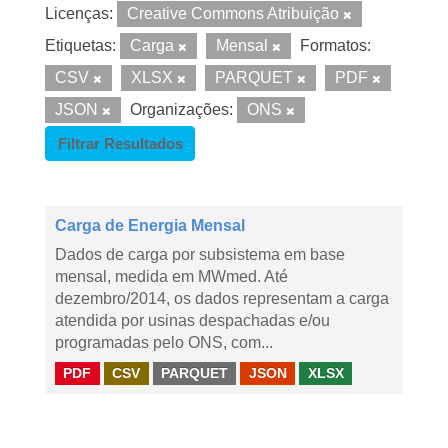
Licenças:
Creative Commons Atribuição
Etiquetas:
Carga
Mensal
Formatos:
CSV
XLSX
PARQUET
PDF
JSON
Organizações:
ONS
Filtrar Resultados
Carga de Energia Mensal
Dados de carga por subsistema em base
mensal, medida em MWmed. Até
dezembro/2014, os dados representam a carga
atendida por usinas despachadas e/ou
programadas pelo ONS, com...
PDF
CSV
PARQUET
JSON
XLSX