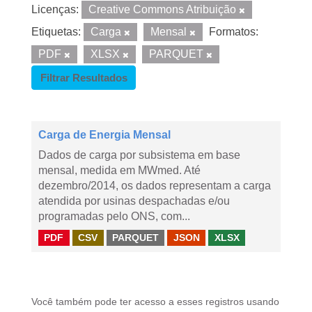
Licenças:
Creative Commons Atribuição
Etiquetas:
Carga
Mensal
Formatos:
PDF
XLSX
PARQUET
Filtrar Resultados
Carga de Energia Mensal
Dados de carga por subsistema em base
mensal, medida em MWmed. Até
dezembro/2014, os dados representam a carga
atendida por usinas despachadas e/ou
programadas pelo ONS, com...
PDF
CSV
PARQUET
JSON
XLSX
Você também pode ter acesso a esses registros usando