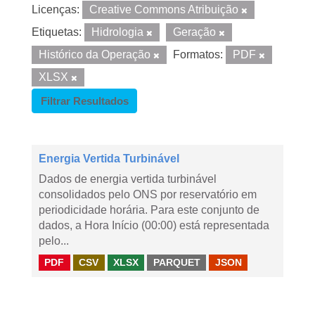
Licenças:
Creative Commons Atribuição
Etiquetas:
Hidrologia
Geração
Histórico da Operação
Formatos:
PDF
XLSX
Filtrar Resultados
Energia Vertida Turbinável
Dados de energia vertida turbinável
consolidados pelo ONS por reservatório em
periodicidade horária. Para este conjunto de
dados, a Hora Início (00:00) está representada
pelo...
PDF
CSV
XLSX
PARQUET
JSON