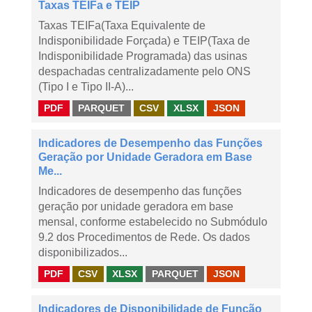
Taxas TEIFa e TEIP
Taxas TEIFa(Taxa Equivalente de
Indisponibilidade Forçada) e TEIP(Taxa de
Indisponibilidade Programada) das usinas
despachadas centralizadamente pelo ONS
(Tipo I e Tipo II-A)...
PDF
PARQUET
CSV
XLSX
JSON
Indicadores de Desempenho das Funções
Geração por Unidade Geradora em Base
Me...
Indicadores de desempenho das funções
geração por unidade geradora em base
mensal, conforme estabelecido no Submódulo
9.2 dos Procedimentos de Rede. Os dados
disponibilizados...
PDF
CSV
XLSX
PARQUET
JSON
Indicadores de Disponibilidade de Função