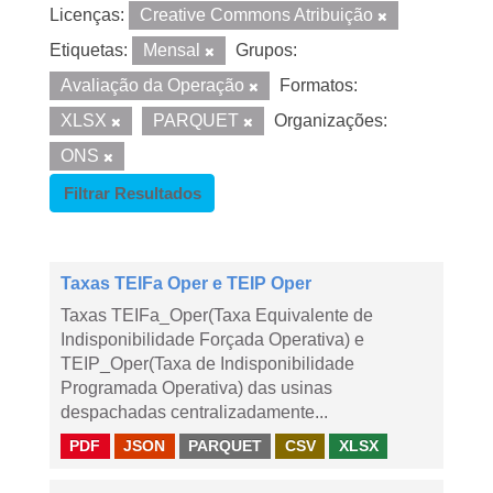
Licenças:
Creative Commons Atribuição
Etiquetas:
Mensal
Grupos:
Avaliação da Operação
Formatos:
XLSX
PARQUET
Organizações:
ONS
Filtrar Resultados
Taxas TEIFa Oper e TEIP Oper
Taxas TEIFa_Oper(Taxa Equivalente de
Indisponibilidade Forçada Operativa) e
TEIP_Oper(Taxa de Indisponibilidade
Programada Operativa) das usinas
despachadas centralizadamente...
PDF
JSON
PARQUET
CSV
XLSX