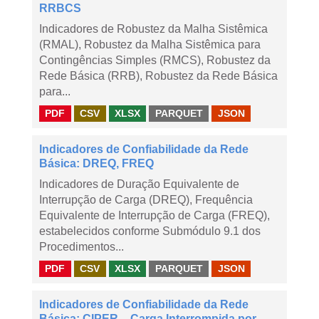
RRBCS
Indicadores de Robustez da Malha Sistêmica
(RMAL), Robustez da Malha Sistêmica para
Contingências Simples (RMCS), Robustez da
Rede Básica (RRB), Robustez da Rede Básica
para...
PDF
CSV
XLSX
PARQUET
JSON
Indicadores de Confiabilidade da Rede
Básica: DREQ, FREQ
Indicadores de Duração Equivalente de
Interrupção de Carga (DREQ), Frequência
Equivalente de Interrupção de Carga (FREQ),
estabelecidos conforme Submódulo 9.1 dos
Procedimentos...
PDF
CSV
XLSX
PARQUET
JSON
Indicadores de Confiabilidade da Rede
Básica: CIPER – Carga Interrompida por ...