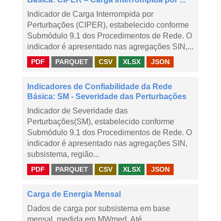
Indicador de Carga Interrompida por
Perturbações (CIPER), estabelecido conforme
Submódulo 9.1 dos Procedimentos de Rede. O
indicador é apresentado nas agregações SIN,...
PDF
PARQUET
CSV
XLSX
JSON
Indicadores de Confiabilidade da Rede
Básica: SM - Severidade das Perturbações
Indicador de Severidade das
Perturbações(SM), estabelecido conforme
Submódulo 9.1 dos Procedimentos de Rede. O
indicador é apresentado nas agregações SIN,
subsistema, região...
PDF
PARQUET
CSV
XLSX
JSON
Carga de Energia Mensal
Dados de carga por subsistema em base
mensal, medida em MWmed. Até