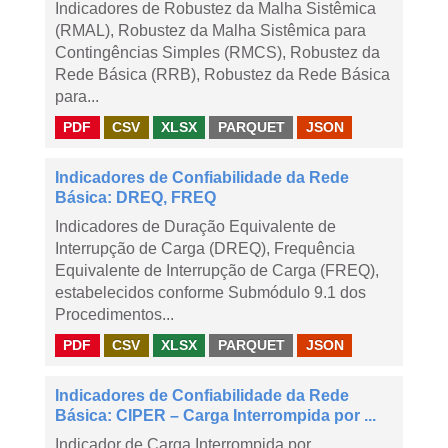
Indicadores de Robustez da Malha Sistêmica
(RMAL), Robustez da Malha Sistêmica para
Contingências Simples (RMCS), Robustez da
Rede Básica (RRB), Robustez da Rede Básica
para...
PDF
CSV
XLSX
PARQUET
JSON
Indicadores de Confiabilidade da Rede
Básica: DREQ, FREQ
Indicadores de Duração Equivalente de
Interrupção de Carga (DREQ), Frequência
Equivalente de Interrupção de Carga (FREQ),
estabelecidos conforme Submódulo 9.1 dos
Procedimentos...
PDF
CSV
XLSX
PARQUET
JSON
Indicadores de Confiabilidade da Rede
Básica: CIPER – Carga Interrompida por ...
Indicador de Carga Interrompida por