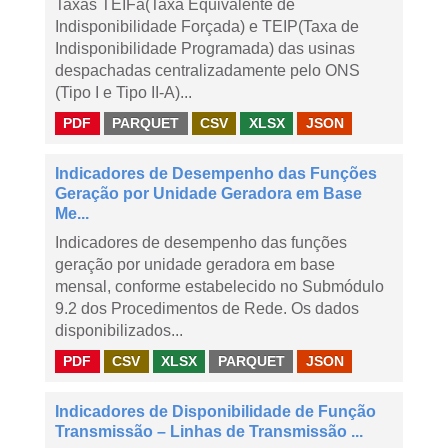
Taxas TEIFa(Taxa Equivalente de
Indisponibilidade Forçada) e TEIP(Taxa de
Indisponibilidade Programada) das usinas
despachadas centralizadamente pelo ONS
(Tipo I e Tipo II-A)...
PDF
PARQUET
CSV
XLSX
JSON
Indicadores de Desempenho das Funções
Geração por Unidade Geradora em Base
Me...
Indicadores de desempenho das funções
geração por unidade geradora em base
mensal, conforme estabelecido no Submódulo
9.2 dos Procedimentos de Rede. Os dados
disponibilizados...
PDF
CSV
XLSX
PARQUET
JSON
Indicadores de Disponibilidade de Função
Transmissão – Linhas de Transmissão ...