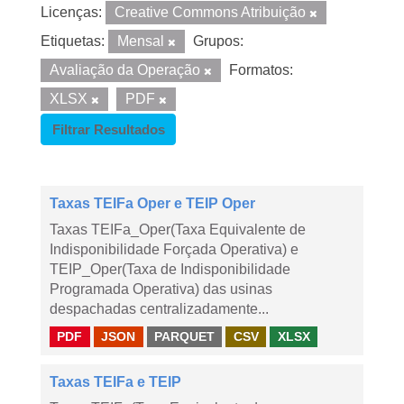
Licenças:
Creative Commons Atribuição
Etiquetas:
Mensal
Grupos:
Avaliação da Operação
Formatos:
XLSX
PDF
Filtrar Resultados
Taxas TEIFa Oper e TEIP Oper
Taxas TEIFa_Oper(Taxa Equivalente de
Indisponibilidade Forçada Operativa) e
TEIP_Oper(Taxa de Indisponibilidade
Programada Operativa) das usinas
despachadas centralizadamente...
PDF
JSON
PARQUET
CSV
XLSX
Taxas TEIFa e TEIP