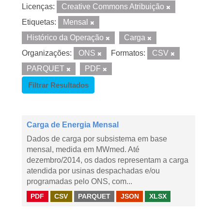
Licenças:
Creative Commons Atribuição
Etiquetas:
Mensal
Histórico da Operação
Carga
Organizações:
ONS
Formatos:
CSV
PARQUET
PDF
Filtrar Resultados
Carga de Energia Mensal
Dados de carga por subsistema em base
mensal, medida em MWmed. Até
dezembro/2014, os dados representam a carga
atendida por usinas despachadas e/ou
programadas pelo ONS, com...
PDF
CSV
PARQUET
JSON
XLSX