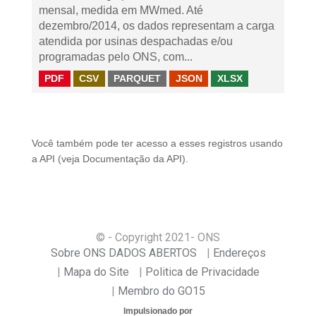
mensal, medida em MWmed. Até
dezembro/2014, os dados representam a carga
atendida por usinas despachadas e/ou
programadas pelo ONS, com...
PDF
CSV
PARQUET
JSON
XLSX
Você também pode ter acesso a esses registros usando
a
API
(veja
Documentação da API
).
© - Copyright
2021
- ONS
Sobre ONS DADOS ABERTOS
Endereços
Mapa do Site
Politica de Privacidade
Membro do GO15
Impulsionado por