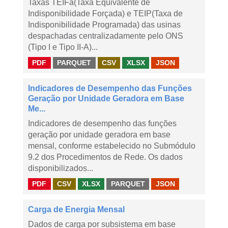
Taxas TEIFa(Taxa Equivalente de
Indisponibilidade Forçada) e TEIP(Taxa de
Indisponibilidade Programada) das usinas
despachadas centralizadamente pelo ONS
(Tipo I e Tipo II-A)...
PDF
PARQUET
CSV
XLSX
JSON
Indicadores de Desempenho das Funções
Geração por Unidade Geradora em Base
Me...
Indicadores de desempenho das funções
geração por unidade geradora em base
mensal, conforme estabelecido no Submódulo
9.2 dos Procedimentos de Rede. Os dados
disponibilizados...
PDF
CSV
XLSX
PARQUET
JSON
Carga de Energia Mensal
Dados de carga por subsistema em base