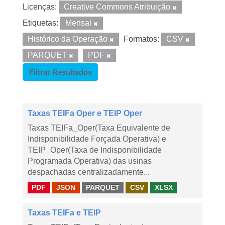
Licenças:
Creative Commons Atribuição
Etiquetas:
Mensal
Histórico da Operação
Formatos:
CSV
PARQUET
PDF
Filtrar Resultados
Taxas TEIFa Oper e TEIP Oper
Taxas TEIFa_Oper(Taxa Equivalente de
Indisponibilidade Forçada Operativa) e
TEIP_Oper(Taxa de Indisponibilidade
Programada Operativa) das usinas
despachadas centralizadamente...
PDF
JSON
PARQUET
CSV
XLSX
Taxas TEIFa e TEIP