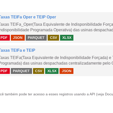
Taxas TEIFa Oper e TEIP Oper
Taxas TEIFa_Oper(Taxa Equivalente de Indisponibilidade Forç
Indisponibilidade Programada Operativa) das usinas despachad
PDF
JSON
PARQUET
CSV
XLSX
Taxas TEIFa e TEIP
Taxas TEIFa(Taxa Equivalente de Indisponibilidade Forçada) e 
Programada) das usinas despachadas centralizadamente pelo ONS
PDF
PARQUET
CSV
XLSX
JSON
cê também pode ter acesso a esses registros usando a
API
(veja
Docu