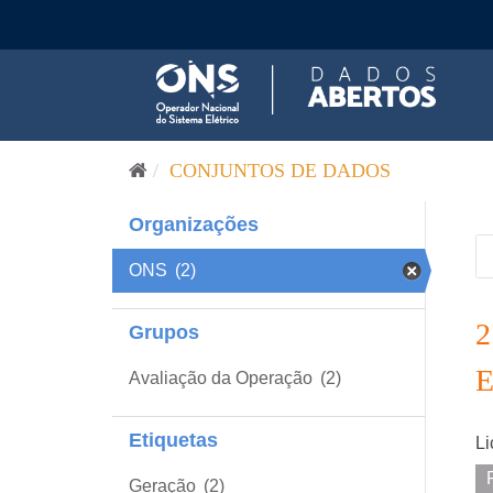
Pular para o conteúdo
CONJUNTOS DE DADOS
Organizações
ONS
(2)
Grupos
Avaliação da Operação
(2)
Etiquetas
Li
Geração
(2)