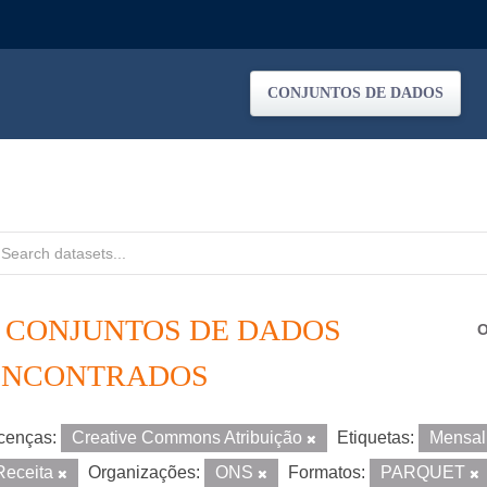
CONJUNTOS DE DADOS
2 CONJUNTOS DE DADOS
O
ENCONTRADOS
cenças:
Creative Commons Atribuição
Etiquetas:
Mensa
Receita
Organizações:
ONS
Formatos:
PARQUET