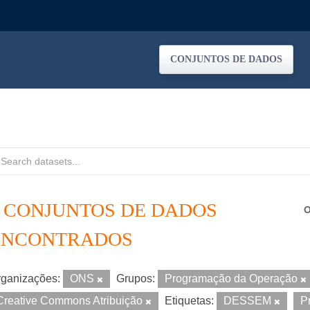
CONJUNTOS DE DADOS
2 CONJUNTOS DE DADOS
O
ENCONTRADOS
ganizações:
ONS
Grupos:
Programação da Operação
Creative Commons Atribuição
Etiquetas:
DESSEM
P