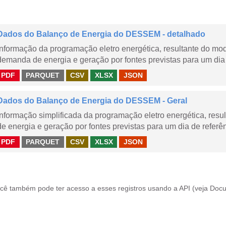
Dados do Balanço de Energia do DESSEM - detalhado
Informação da programação eletro energética, resultante do m
demanda de energia e geração por fontes previstas para um dia 
PDF
PARQUET
CSV
XLSX
JSON
Dados do Balanço de Energia do DESSEM - Geral
Informação simplificada da programação eletro energética, r
de energia e geração por fontes previstas para um dia de referên
PDF
PARQUET
CSV
XLSX
JSON
cê também pode ter acesso a esses registros usando a
API
(veja
Docu