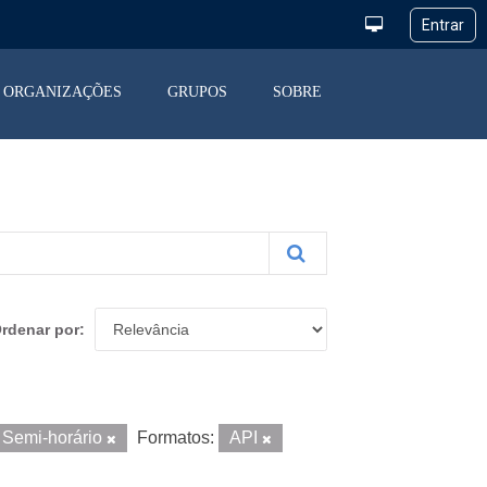
ORGANIZAÇÕES
GRUPOS
SOBRE
rdenar por
Semi-horário
Formatos:
API