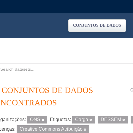
CONJUNTOS DE DADOS
2 CONJUNTOS DE DADOS
O
ENCONTRADOS
ganizações:
ONS
Etiquetas:
Carga
DESSEM
cenças:
Creative Commons Atribuição