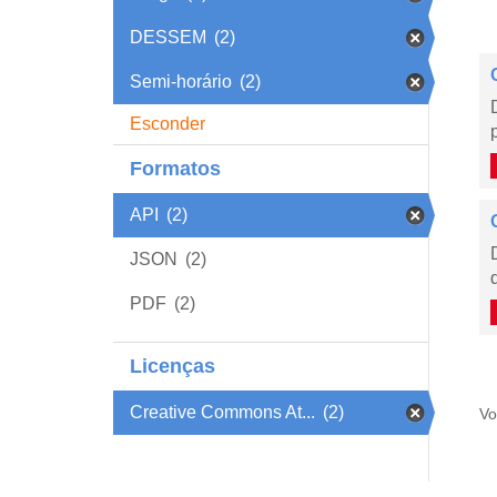
DESSEM
(2)
Semi-horário
(2)
Esconder
Formatos
API
(2)
JSON
(2)
PDF
(2)
Licenças
Creative Commons At...
(2)
Vo