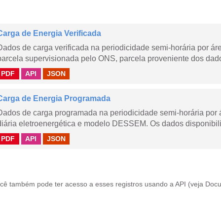
Carga de Energia Verificada
Dados de carga verificada na periodicidade semi-horária por á
parcela supervisionada pelo ONS, parcela proveniente dos dad
PDF
API
JSON
Carga de Energia Programada
Dados de carga programada na periodicidade semi-horária por 
diária eletroenergética e modelo DESSEM. Os dados disponibili
PDF
API
JSON
cê também pode ter acesso a esses registros usando a
API
(veja
Docu