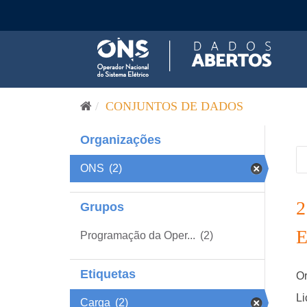
Pular para o conteúdo
CONJUNTOS DE DADOS
Organizações
ONS
(2)
Grupos
Programação da Oper...
(2)
Etiquetas
Or
Li
Carga
(2)