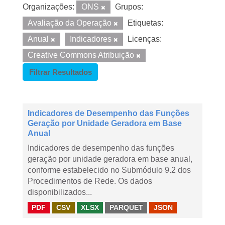
Organizações:
ONS
Grupos:
Avaliação da Operação
Etiquetas:
Anual
Indicadores
Licenças:
Creative Commons Atribuição
Filtrar Resultados
Indicadores de Desempenho das Funções
Geração por Unidade Geradora em Base
Anual
Indicadores de desempenho das funções
geração por unidade geradora em base anual,
conforme estabelecido no Submódulo 9.2 dos
Procedimentos de Rede. Os dados
disponibilizados...
PDF
CSV
XLSX
PARQUET
JSON