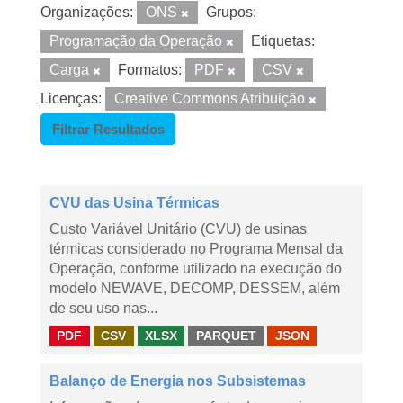
Organizações:
ONS
Grupos:
Programação da Operação
Etiquetas:
Carga
Formatos:
PDF
CSV
Licenças:
Creative Commons Atribuição
Filtrar Resultados
CVU das Usina Térmicas
Custo Variável Unitário (CVU) de usinas
térmicas considerado no Programa Mensal da
Operação, conforme utilizado na execução do
modelo NEWAVE, DECOMP, DESSEM, além
de seu uso nas...
PDF
CSV
XLSX
PARQUET
JSON
Balanço de Energia nos Subsistemas