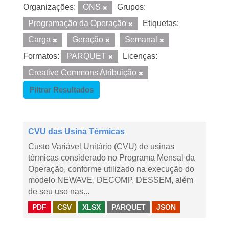
Organizações:
ONS
Grupos:
Programação da Operação
Etiquetas:
Carga
Geração
Semanal
Formatos:
PARQUET
Licenças:
Creative Commons Atribuição
Filtrar Resultados
CVU das Usina Térmicas
Custo Variável Unitário (CVU) de usinas
térmicas considerado no Programa Mensal da
Operação, conforme utilizado na execução do
modelo NEWAVE, DECOMP, DESSEM, além
de seu uso nas...
PDF
CSV
XLSX
PARQUET
JSON