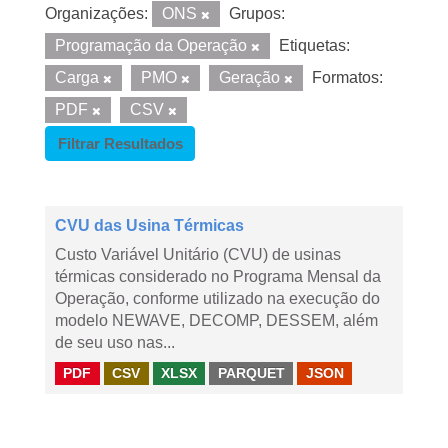
Organizações:
ONS
Grupos:
Programação da Operação
Etiquetas:
Carga
PMO
Geração
Formatos:
PDF
CSV
Filtrar Resultados
CVU das Usina Térmicas
Custo Variável Unitário (CVU) de usinas
térmicas considerado no Programa Mensal da
Operação, conforme utilizado na execução do
modelo NEWAVE, DECOMP, DESSEM, além
de seu uso nas...
PDF
CSV
XLSX
PARQUET
JSON