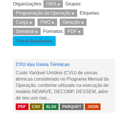
Organizações:
ONS
Grupos:
Programação da Operação
Etiquetas:
Carga
PMO
Geração
Semanal
Formatos:
PDF
Filtrar Resultados
CVU das Usina Térmicas
Custo Variável Unitário (CVU) de usinas
térmicas considerado no Programa Mensal da
Operação, conforme utilizado na execução do
modelo NEWAVE, DECOMP, DESSEM, além
de seu uso nas...
PDF
CSV
XLSX
PARQUET
JSON