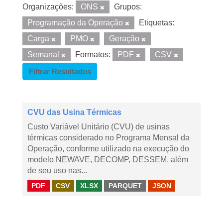
Organizações:
ONS
Grupos:
Programação da Operação
Etiquetas:
Carga
PMO
Geração
Semanal
Formatos:
PDF
CSV
Filtrar Resultados
CVU das Usina Térmicas
Custo Variável Unitário (CVU) de usinas
térmicas considerado no Programa Mensal da
Operação, conforme utilizado na execução do
modelo NEWAVE, DECOMP, DESSEM, além
de seu uso nas...
PDF
CSV
XLSX
PARQUET
JSON