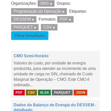
Organizações:
ONS
Grupos:
Programação da Operação
Etiquetas:
DESSEM
Formatos:
PDF
PARQUET
CSV
Filtrar Resultados
CMO Semi-Horário
Valores do custo, por unidade de energia
produzida, para atender ao incremento de uma
unidade de carga no SIN, chamado de Custo
Marginal de Operação – CMO. Este CMO é
estimado...
PDF
CSV
XLSX
PARQUET
JSON
Dados do Balanço de Energia do DESSEM -
detalhado