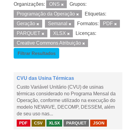
Organizações:
ONS
Grupos:
Programação da Operação
Etiquetas:
Geração
Semanal
Formatos:
PDF
PARQUET
XLSX
Licenças:
Creative Commons Atribuição
Filtrar Resultados
CVU das Usina Térmicas
Custo Variável Unitário (CVU) de usinas
térmicas considerado no Programa Mensal da
Operação, conforme utilizado na execução do
modelo NEWAVE, DECOMP, DESSEM, além
de seu uso nas...
PDF
CSV
XLSX
PARQUET
JSON