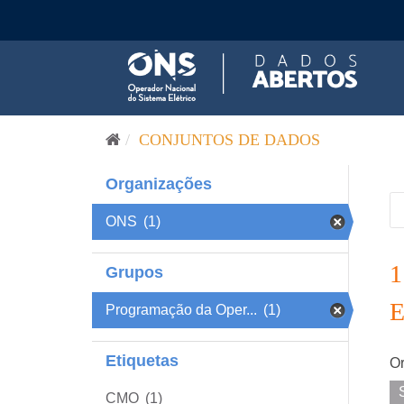
Pular para o conteúdo
CONJUNTOS DE DADOS
Organizações
ONS
(1)
Grupos
Programação da Oper...
(1)
Etiquetas
Or
CMO
(1)