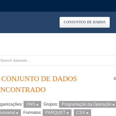
CONJUNTOS DE DADOS
1 CONJUNTO DE DADOS
O
ENCONTRADO
ganizações:
ONS
Grupos:
Programação da Operação
Semanal
Formatos:
PARQUET
CSV