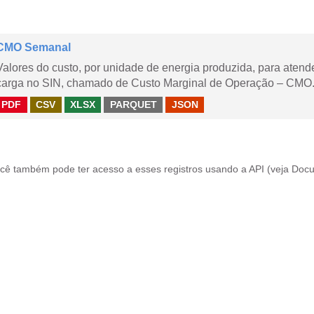
CMO Semanal
Valores do custo, por unidade de energia produzida, para aten
carga no SIN, chamado de Custo Marginal de Operação – CMO. 
PDF
CSV
XLSX
PARQUET
JSON
cê também pode ter acesso a esses registros usando a
API
(veja
Docu