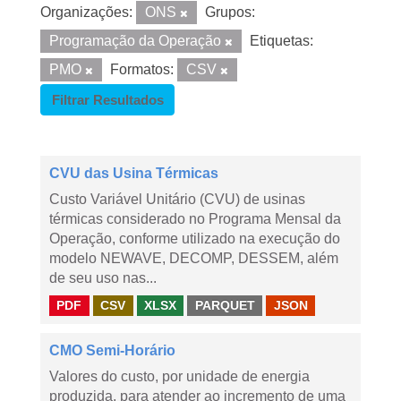
Organizações:
ONS
Grupos:
Programação da Operação
Etiquetas:
PMO
Formatos:
CSV
Filtrar Resultados
CVU das Usina Térmicas
Custo Variável Unitário (CVU) de usinas
térmicas considerado no Programa Mensal da
Operação, conforme utilizado na execução do
modelo NEWAVE, DECOMP, DESSEM, além
de seu uso nas...
PDF
CSV
XLSX
PARQUET
JSON
CMO Semi-Horário
Valores do custo, por unidade de energia
produzida, para atender ao incremento de uma