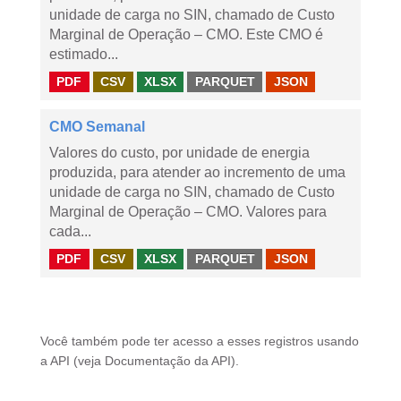
unidade de carga no SIN, chamado de Custo
Marginal de Operação – CMO. Este CMO é
estimado...
PDF
CSV
XLSX
PARQUET
JSON
CMO Semanal
Valores do custo, por unidade de energia
produzida, para atender ao incremento de uma
unidade de carga no SIN, chamado de Custo
Marginal de Operação – CMO. Valores para
cada...
PDF
CSV
XLSX
PARQUET
JSON
Você também pode ter acesso a esses registros usando
a
API
(veja
Documentação da API
).