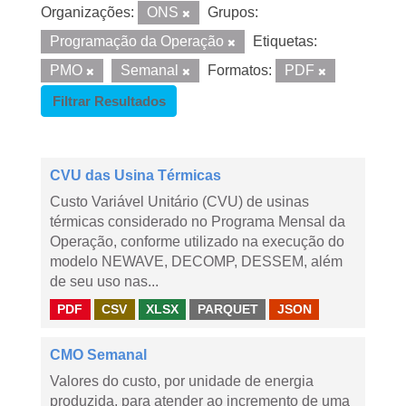
Organizações:
ONS
Grupos:
Programação da Operação
Etiquetas:
PMO
Semanal
Formatos:
PDF
Filtrar Resultados
CVU das Usina Térmicas
Custo Variável Unitário (CVU) de usinas
térmicas considerado no Programa Mensal da
Operação, conforme utilizado na execução do
modelo NEWAVE, DECOMP, DESSEM, além
de seu uso nas...
PDF
CSV
XLSX
PARQUET
JSON
CMO Semanal
Valores do custo, por unidade de energia
produzida, para atender ao incremento de uma